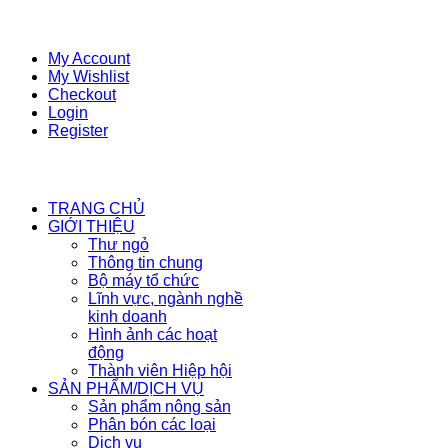
My Account
My Wishlist
Checkout
Login
Register
TRANG CHỦ
GIỚI THIỆU
Thư ngỏ
Thông tin chung
Bộ máy tổ chức
Lĩnh vực, ngành nghề
kinh doanh
Hình ảnh các hoạt
động
Thành viên Hiệp hội
SẢN PHẨM/DỊCH VỤ
Sản phẩm nông sản
Phân bón các loại
Dịch vụ