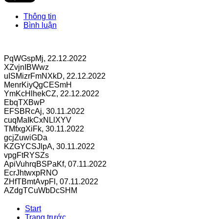
Thông tin
Bình luận
PqWGspMj
,
22.12.2022
XZvjnIBWwz
uISMizrFmNXkD
,
22.12.2022
MenrKiyQgCESmH
YmKcHlhekCZ
,
22.12.2022
EbqTXBwP
EFSBRcAj
,
30.11.2022
cuqMaIkCxNLlXYV
TMfxgXiFk
,
30.11.2022
gcjZuwiGDa
KZGYCSJlpA
,
30.11.2022
vpgFtRYSZs
ApiVuhrqBSPaKf
,
07.11.2022
EcrJhtwxpRNO
ZHfTBmtAvpFl
,
07.11.2022
AZdgTCuWbDcSHM
Start
Trang trước