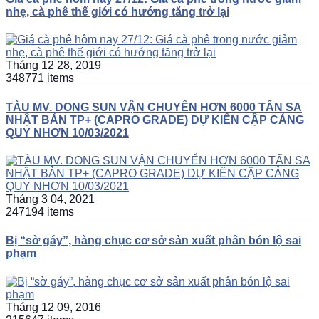
nhẹ, cà phê thế giới có hướng tăng trở lại
Tháng 12 28, 2019
348771 items
TÀU MV. DONG SUN VẬN CHUYỂN HƠN 6000 TẤN SA
NHẬT BẢN TP+ (CAPRO GRADE) DỰ KIẾN CẬP CẢNG
QUY NHƠN 10/03/2021
Tháng 3 04, 2021
247194 items
Bị “sờ gáy”, hàng chục cơ sở sản xuất phân bón lộ sai
phạm
Tháng 12 09, 2016