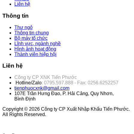
Liên hệ
Thông tin
Thư ngỏ
Thông tin chung
Bộ máy tổ chức
Lĩnh vực, ngành nghề
Hình ảnh hoạt động
Thành viên hiệp hội
Liên hệ
Công ty CP XNK Tiến Phước
Hotline/Zalo
: 0795.597.888 - Fax: 0256.6252257
tienphuocxnk@gmail.com
107E Trần Hưng Đạo, P. Hải Cảng, Quy Nhơn,
Bình Định
Copyright © 2026 Công ty CP Xuất Nhập Khẩu Tiến Phước.
All Rights Reserved.
Joomla! 3 Templates