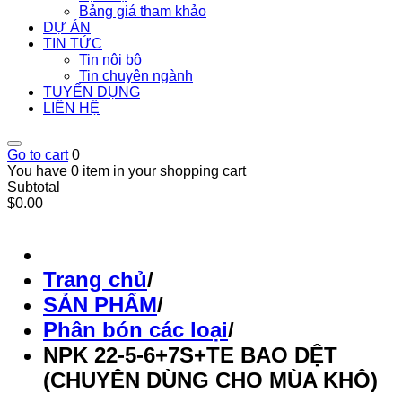
Bảng giá tham khảo
DỰ ÁN
TIN TỨC
Tin nội bộ
Tin chuyên ngành
TUYỂN DỤNG
LIÊN HỆ
Go to cart
0
You have 0 item in your shopping cart
Subtotal
$0.00
Trang chủ
/
SẢN PHẨM
/
Phân bón các loại
/
NPK 22-5-6+7S+TE BAO DỆT
(CHUYÊN DÙNG CHO MÙA KHÔ)