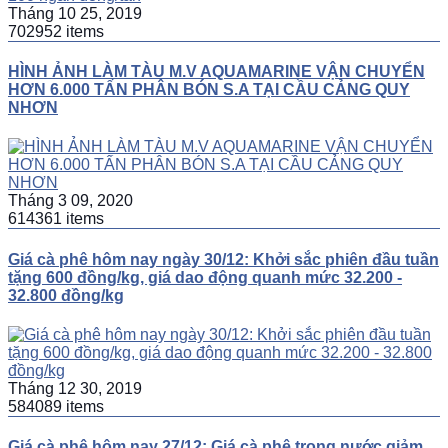
Tháng 10 25, 2019
702952 items
HÌNH ẢNH LÀM TÀU M.V AQUAMARINE VẬN CHUYỂN
HƠN 6.000 TẤN PHÂN BÓN S.A TẠI CẦU CẢNG QUY
NHƠN
Tháng 3 09, 2020
614361 items
Giá cà phê hôm nay ngày 30/12: Khởi sắc phiên đầu tuần
tặng 600 đồng/kg, giá dao động quanh mức 32.200 -
32.800 đồng/kg
Tháng 12 30, 2019
584089 items
Giá cà phê hôm nay 27/12: Giá cà phê trong nước giảm