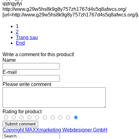
ipjtngyfyi
http://www.g29w5hs8k9g8y757zh1767d4s5q8afwcs.org/
[url=http://www.g29w5hs8k9g8y757zh1767d4s5q8afwcs.org/]uipj
1
2
Trang sau
End
Write a comment for this product!
Name
E-mail
Please write comment
Rating for product
Submit comment
Copyright MAXXmarketing Webdesigner GmbH