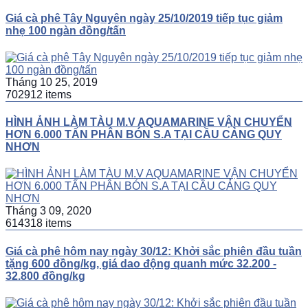
Giá cà phê Tây Nguyên ngày 25/10/2019 tiếp tục giảm
nhẹ 100 ngàn đồng/tấn
Tháng 10 25, 2019
702912 items
HÌNH ẢNH LÀM TÀU M.V AQUAMARINE VẬN CHUYỂN
HƠN 6.000 TẤN PHÂN BÓN S.A TẠI CẦU CẢNG QUY
NHƠN
Tháng 3 09, 2020
614318 items
Giá cà phê hôm nay ngày 30/12: Khởi sắc phiên đầu tuần
tặng 600 đồng/kg, giá dao động quanh mức 32.200 -
32.800 đồng/kg