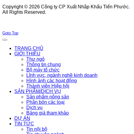
Copyright © 2026 Công ty CP Xuất Nhập Khẩu Tiến Phước.
All Rights Reserved.
Joomla! 3 Templates
Goto Top
TRANG CHỦ
GIỚI THIỆU
Thư ngỏ
Thông tin chung
Bộ máy tổ chức
Lĩnh vực, ngành nghề kinh doanh
Hình ảnh các hoạt động
Thành viên Hiệp hội
SẢN PHẨM/DỊCH VỤ
Sản phẩm nông sản
Phân bón các loại
Dịch vụ
Bảng giá tham khảo
DỰ ÁN
TIN TỨC
Tin nội bộ