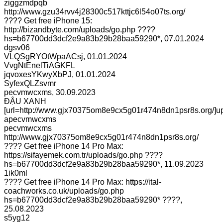
ziggzmdpqb
http://www.gzu34rvv4j28300c517kttjc6l54o07ts.org/
???? Get free iPhone 15:
http://bizandbyte.com/uploads/go.php ????
hs=b67700dd3dcf2e9a83b29b28baa59290*
,
07.01.2024
dgsv06
VLQSgRYOtWpaACsj
,
01.01.2024
VvgNtEnelTiAGKFL
jqvoxesYKwyXbPJ
,
01.01.2024
SyfexQLZsvmr
pecvmwcxms
,
30.09.2023
ĐẬU XANH
[url=http://www.gjx70375om8e9cx5g01r474n8dn1psr8s.org/]u
apecvmwcxms
pecvmwcxms
http://www.gjx70375om8e9cx5g01r474n8dn1psr8s.org/
???? Get free iPhone 14 Pro Max:
https://sifayemek.com.tr/uploads/go.php ????
hs=b67700dd3dcf2e9a83b29b28baa59290*
,
11.09.2023
1ik0ml
???? Get free iPhone 14 Pro Max: https://ital-
coachworks.co.uk/uploads/go.php
hs=b67700dd3dcf2e9a83b29b28baa59290* ????
,
25.08.2023
s5yg12