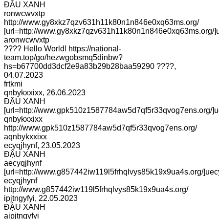
ĐẬU XANH
ronwcwvxtp
http://www.gy8xkz7qzv631h11k80n1n846e0xq63ms.org/
[url=http://www.gy8xkz7qzv631h11k80n1n846e0xq63ms.org/]u
aronwcwvxtp
???? Hello World! https://national-
team.top/go/hezwgobsmq5dinbw?
hs=b67700dd3dcf2e9a83b29b28baa59290 ????
,
04.07.2023
frtkmi
qnbykxxixx
,
26.06.2023
ĐẬU XANH
[url=http://www.gpk510z1587784aw5d7qf5r33qvog7ens.org/]uq
qnbykxxixx
http://www.gpk510z1587784aw5d7qf5r33qvog7ens.org/
aqnbykxxixx
ecyqjhynf
,
23.05.2023
ĐẬU XANH
aecyqjhynf
[url=http://www.g857442iw119l5frhqlvys85k19x9ua4s.org/]uecyq
ecyqjhynf
http://www.g857442iw119l5frhqlvys85k19x9ua4s.org/
ipjtngyfyi
,
22.05.2023
ĐẬU XANH
aipjtngyfyi