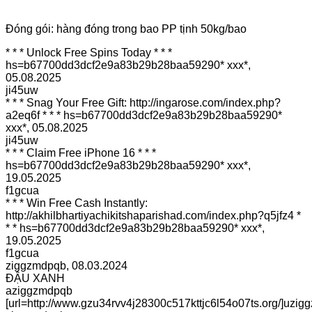
Đóng gói: hàng đóng trong bao PP tịnh 50kg/bao
* * * Unlock Free Spins Today * * *
hs=b67700dd3dcf2e9a83b29b28baa59290* ххх*
,
05.08.2025
ji45uw
* * * Snag Your Free Gift: http://ingarose.com/index.php?
a2eq6f * * * hs=b67700dd3dcf2e9a83b29b28baa59290*
ххх*
,
05.08.2025
ji45uw
* * * Claim Free iPhone 16 * * *
hs=b67700dd3dcf2e9a83b29b28baa59290* ххх*
,
19.05.2025
f1gcua
* * * Win Free Cash Instantly:
http://akhilbhartiyachikitshaparishad.com/index.php?q5jfz4 *
* * hs=b67700dd3dcf2e9a83b29b28baa59290* ххх*
,
19.05.2025
f1gcua
ziggzmdpqb
,
08.03.2024
ĐẬU XANH
aziggzmdpqb
[url=http://www.gzu34rvv4j28300c517kttjc6l54o07ts.org/]uzigg