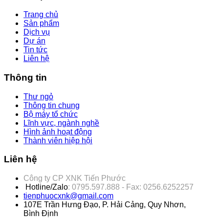
Trang chủ
Sản phẩm
Dịch vụ
Dự án
Tin tức
Liên hệ
Thông tin
Thư ngỏ
Thông tin chung
Bộ máy tổ chức
Lĩnh vực, ngành nghề
Hình ảnh hoạt động
Thành viên hiệp hội
Liên hệ
Công ty CP XNK Tiến Phước
Hotline/Zalo
: 0795.597.888 - Fax: 0256.6252257
tienphuocxnk@gmail.com
107E Trần Hưng Đạo, P. Hải Cảng, Quy Nhơn,
Bình Định