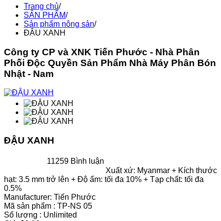
Trang chủ
/
SẢN PHẨM
/
Sản phẩm nông sản
/
ĐẬU XANH
Công ty CP và XNK Tiến Phước - Nhà Phân
Phối Độc Quyền Sản Phẩm Nhà Máy Phân Bón
Nhật - Nam
ĐẬU XANH
11259 Bình luận
Xuất xứ: Myanmar + Kích thước
hạt: 3.5 mm trở lên + Độ ẩm: tối đa 10% + Tạp chất: tối đa
0.5%
Manufacturer:
Tiến Phước
Mã sản phẩm :
TP-NS 05
Số lượng :
Unlimited