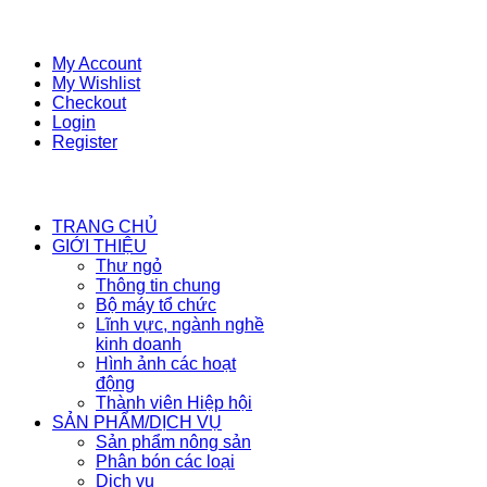
My Account
My Wishlist
Checkout
Login
Register
TRANG CHỦ
GIỚI THIỆU
Thư ngỏ
Thông tin chung
Bộ máy tổ chức
Lĩnh vực, ngành nghề
kinh doanh
Hình ảnh các hoạt
động
Thành viên Hiệp hội
SẢN PHẨM/DỊCH VỤ
Sản phẩm nông sản
Phân bón các loại
Dịch vụ