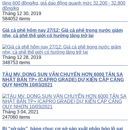
Tháng 12 30, 2019
584052 items
Giá cà phê hôm nay 27/12: Giá cà phê trong nước giảm
nhẹ, cà phê thế giới có hướng tăng trở lại
Tháng 12 28, 2019
348753 items
TÀU MV. DONG SUN VẬN CHUYỂN HƠN 6000 TẤN SA
NHẬT BẢN TP+ (CAPRO GRADE) DỰ KIẾN CẬP CẢNG
QUY NHƠN 10/03/2021
Tháng 3 04, 2021
247060 items
Bị “sờ gáy”, hàng chục cơ sở sản xuất phân bón lộ sai