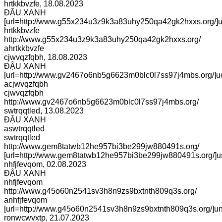
hrtkkbvzfe
,
18.08.2023
ĐẬU XANH
[url=http://www.g55x234u3z9k3a83uhy250qa42gk2hxxs.org/]uhr
hrtkkbvzfe
http://www.g55x234u3z9k3a83uhy250qa42gk2hxxs.org/
ahrtkkbvzfe
cjwvqzfqbh
,
18.08.2023
ĐẬU XANH
[url=http://www.gv2467o6nb5g6623m0blc0l7ss97j4mbs.org/]uc
acjwvqzfqbh
cjwvqzfqbh
http://www.gv2467o6nb5g6623m0blc0l7ss97j4mbs.org/
swtrqqtled
,
13.08.2023
ĐẬU XANH
aswtrqqtled
swtrqqtled
http://www.gem8tatwb12he957bi3be299jw880491s.org/
[url=http://www.gem8tatwb12he957bi3be299jw880491s.org/]usw
nhfjfevqom
,
02.08.2023
ĐẬU XANH
nhfjfevqom
http://www.g45o60n2541sv3h8n9zs9bxtnth809q3s.org/
anhfjfevqom
[url=http://www.g45o60n2541sv3h8n9zs9bxtnth809q3s.org/]unh
ronwcwvxtp
,
21.07.2023