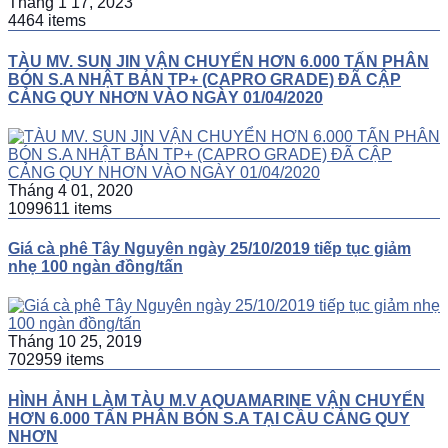
Tháng 1 17, 2023
4464 items
TÀU MV. SUN JIN VẬN CHUYỂN HƠN 6.000 TẤN PHÂN
BÓN S.A NHẬT BẢN TP+ (CAPRO GRADE) ĐÃ CẬP
CẢNG QUY NHƠN VÀO NGÀY 01/04/2020
Tháng 4 01, 2020
1099611 items
Giá cà phê Tây Nguyên ngày 25/10/2019 tiếp tục giảm
nhẹ 100 ngàn đồng/tấn
Tháng 10 25, 2019
702959 items
HÌNH ẢNH LÀM TÀU M.V AQUAMARINE VẬN CHUYỂN
HƠN 6.000 TẤN PHÂN BÓN S.A TẠI CẦU CẢNG QUY
NHƠN