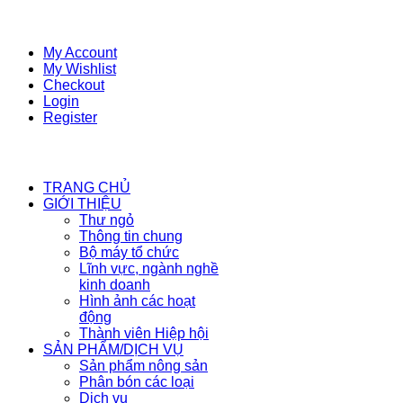
My Account
My Wishlist
Checkout
Login
Register
TRANG CHỦ
GIỚI THIỆU
Thư ngỏ
Thông tin chung
Bộ máy tổ chức
Lĩnh vực, ngành nghề
kinh doanh
Hình ảnh các hoạt
động
Thành viên Hiệp hội
SẢN PHẨM/DỊCH VỤ
Sản phẩm nông sản
Phân bón các loại
Dịch vụ