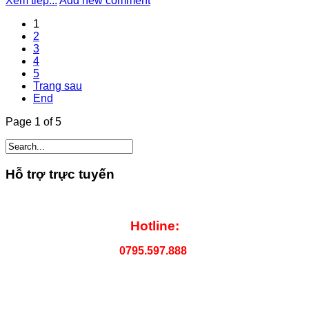
Xem tiếp...
Add new comment
1
2
3
4
5
Trang sau
End
Page 1 of 5
Hỗ trợ trực tuyến
Hotline:
0795.597.888