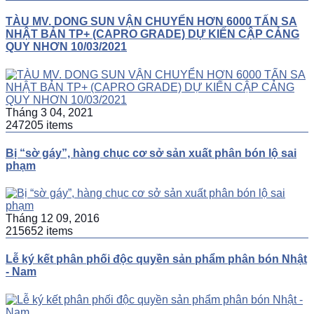
TÀU MV. DONG SUN VẬN CHUYỂN HƠN 6000 TẤN SA
NHẬT BẢN TP+ (CAPRO GRADE) DỰ KIẾN CẬP CẢNG
QUY NHƠN 10/03/2021
Tháng 3 04, 2021
247205 items
Bị “sờ gáy”, hàng chục cơ sở sản xuất phân bón lộ sai
phạm
Tháng 12 09, 2016
215652 items
Lễ ký kết phân phối độc quyền sản phẩm phân bón Nhật
- Nam