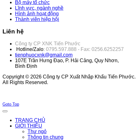
Bộ máy tổ chức
Lĩnh vực, ngành nghề
Hình ảnh hoạt động
Thành viên hiệp hội
Liên hệ
Công ty CP XNK Tiến Phước
Hotline/Zalo
: 0795.597.888 - Fax: 0256.6252257
tienphuocxnk@gmail.com
107E Trần Hưng Đạo, P. Hải Cảng, Quy Nhơn,
Bình Định
Copyright © 2026 Công ty CP Xuất Nhập Khẩu Tiến Phước.
All Rights Reserved.
Joomla! 3 Templates
Goto Top
TRANG CHỦ
GIỚI THIỆU
Thư ngỏ
Thông tin chung