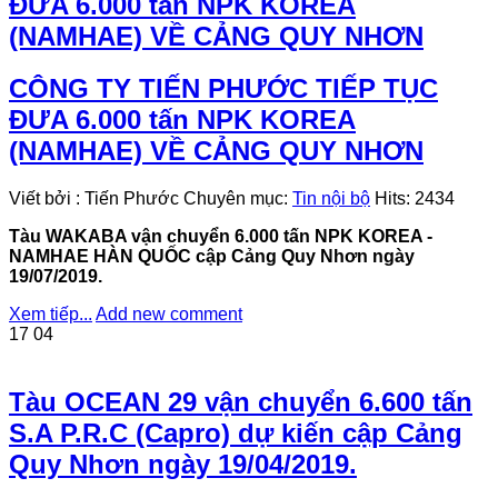
ĐƯA 6.000 tấn NPK KOREA
(NAMHAE) VỀ CẢNG QUY NHƠN
CÔNG TY TIẾN PHƯỚC TIẾP TỤC
ĐƯA 6.000 tấn NPK KOREA
(NAMHAE) VỀ CẢNG QUY NHƠN
Viết bởi
:
Tiến Phước
Chuyên mục:
Tin nội bộ
Hits:
2434
Tàu WAKABA vận chuyển 6.000 tấn NPK KOREA -
NAMHAE HÀN QUỐC cập Cảng Quy Nhơn ngày
19/07/2019.
Xem tiếp...
Add new comment
17
04
Tàu OCEAN 29 vận chuyển 6.600 tấn
S.A P.R.C (Capro) dự kiến cập Cảng
Quy Nhơn ngày 19/04/2019.