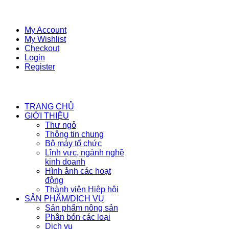
My Account
My Wishlist
Checkout
Login
Register
TRANG CHỦ
GIỚI THIỆU
Thư ngỏ
Thông tin chung
Bộ máy tổ chức
Lĩnh vực, ngành nghề
kinh doanh
Hình ảnh các hoạt
động
Thành viên Hiệp hội
SẢN PHẨM/DỊCH VỤ
Sản phẩm nông sản
Phân bón các loại
Dịch vụ