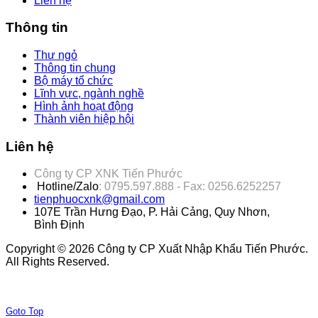
Liên hệ
Thông tin
Thư ngỏ
Thông tin chung
Bộ máy tổ chức
Lĩnh vực, ngành nghề
Hình ảnh hoạt động
Thành viên hiệp hội
Liên hệ
Công ty CP XNK Tiến Phước
Hotline/Zalo
: 0795.597.888 - Fax: 0256.6252257
tienphuocxnk@gmail.com
107E Trần Hưng Đạo, P. Hải Cảng, Quy Nhơn,
Bình Định
Copyright © 2026 Công ty CP Xuất Nhập Khẩu Tiến Phước.
All Rights Reserved.
Joomla! 3 Templates
Goto Top