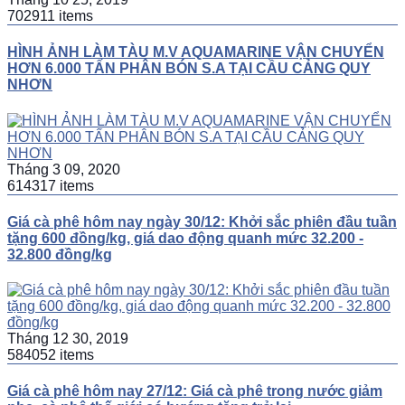
702911 items
HÌNH ẢNH LÀM TÀU M.V AQUAMARINE VẬN CHUYỂN
HƠN 6.000 TẤN PHÂN BÓN S.A TẠI CẦU CẢNG QUY
NHƠN
Tháng 3 09, 2020
614317 items
Giá cà phê hôm nay ngày 30/12: Khởi sắc phiên đầu tuần
tặng 600 đồng/kg, giá dao động quanh mức 32.200 -
32.800 đồng/kg
Tháng 12 30, 2019
584052 items
Giá cà phê hôm nay 27/12: Giá cà phê trong nước giảm