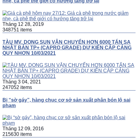
nhẹ, cà phê thế giới có hướng tăng trở lại
Tháng 12 28, 2019
348751 items
TÀU MV. DONG SUN VẬN CHUYỂN HƠN 6000 TẤN SA
NHẬT BẢN TP+ (CAPRO GRADE) DỰ KIẾN CẬP CẢNG
QUY NHƠN 10/03/2021
Tháng 3 04, 2021
247052 items
Bị “sờ gáy”, hàng chục cơ sở sản xuất phân bón lộ sai
phạm
Tháng 12 09, 2016
215630 items