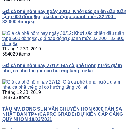
Giá cà phê hôm nay ngày 30/12: Khởi sắc phiên đầu tuần
tặng 600 đồng/kg, giá dao động quanh mức 32.200 -
32.800 đồng/kg
Tháng 12 30, 2019
584029 items
Giá cà phê hôm nay 27/12: Giá cà phê trong nước giảm
nhẹ, cà phê thế giới có hướng tăng trở lại
Tháng 12 28, 2019
348735 items
TÀU MV. DONG SUN VẬN CHUYỂN HƠN 6000 TẤN SA
NHẬT BẢN TP+ (CAPRO GRADE) DỰ KIẾN CẬP CẢNG
QUY NHƠN 10/03/2021