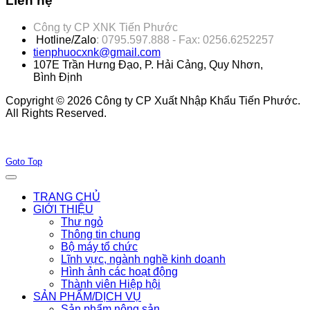
Liên hệ
Công ty CP XNK Tiến Phước
Hotline/Zalo
: 0795.597.888 - Fax: 0256.6252257
tienphuocxnk@gmail.com
107E Trần Hưng Đạo, P. Hải Cảng, Quy Nhơn,
Bình Định
Copyright © 2026 Công ty CP Xuất Nhập Khẩu Tiến Phước.
All Rights Reserved.
Joomla! 3 Templates
Goto Top
TRANG CHỦ
GIỚI THIỆU
Thư ngỏ
Thông tin chung
Bộ máy tổ chức
Lĩnh vực, ngành nghề kinh doanh
Hình ảnh các hoạt động
Thành viên Hiệp hội
SẢN PHẨM/DỊCH VỤ
Sản phẩm nông sản