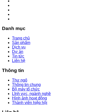
Danh mục
Trang chủ
Sản phẩm
Dịch vụ
Dự án
Tin tức
Liên hệ
Thông tin
Thư ngỏ
Thông tin chung
Bộ máy tổ chức
Lĩnh vực, ngành nghề
Hình ảnh hoạt động
Thành viên hiệp hội