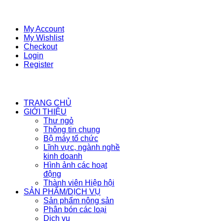
My Account
My Wishlist
Checkout
Login
Register
TRANG CHỦ
GIỚI THIỆU
Thư ngỏ
Thông tin chung
Bộ máy tổ chức
Lĩnh vực, ngành nghề
kinh doanh
Hình ảnh các hoạt
động
Thành viên Hiệp hội
SẢN PHẨM/DỊCH VỤ
Sản phẩm nông sản
Phân bón các loại
Dịch vụ