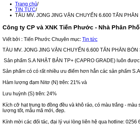
Trang chủ
/
TIN TỨC
/
TÀU MV. JONG JING VẬN CHUYỂN 6.600 TẤN PHÂN
Công ty CP và XNK Tiến Phước - Nhà Phân Ph
Viết bởi :
Tiến Phước
Chuyên mục:
Tin tức
TÀU MV. JONG JING VẬN CHUYỂN 6.600 TẤN PHÂN BÓN
Sản phẩm S.A NHẬT BẢN TP+ (CAPRO GRADE) luôn được ngư
Sản phẩm có có rất nhiều ưu điểm hơn hẳn các sản phẩm S.A 
Hàm lượng đạm Nitơ (N) trên: 21% và
Lưu huỳnh (S) trên: 24%
Kích cỡ hạt trung to đồng đều và khô ráo, có màu trắng - mà
lượng tốt, mẫu mã mới, đẹp.
Kính mời các đối tác, đại lý vui lòng liên hệ qua hotline: 0256