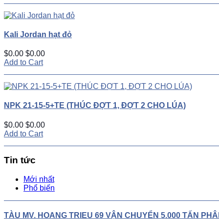
Kali Jordan hạt đỏ
$0.00
$0.00
Add to Cart
NPK 21-15-5+TE (THÚC ĐỢT 1, ĐỢT 2 CHO LÚA)
$0.00
$0.00
Add to Cart
Tin tức
Mới nhất
Phổ biến
TÀU MV. HOANG TRIEU 69 VẬN CHUYỂN 5.000 TẤN PH