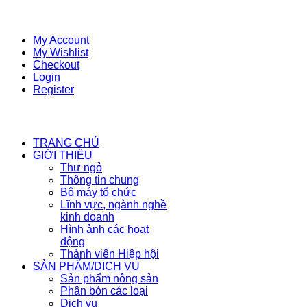
My Account
My Wishlist
Checkout
Login
Register
TRANG CHỦ
GIỚI THIỆU
Thư ngỏ
Thông tin chung
Bộ máy tổ chức
Lĩnh vực, ngành nghề
kinh doanh
Hình ảnh các hoạt
động
Thành viên Hiệp hội
SẢN PHẨM/DỊCH VỤ
Sản phẩm nông sản
Phân bón các loại
Dịch vụ