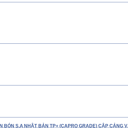
ÂN BÓN S.A NHẬT BẢN TP+ (CAPRO GRADE) CẬP CẢNG 