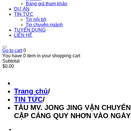
Bảng giá tham khảo
DỰ ÁN
TIN TỨC
Tin nội bộ
Tin chuyên ngành
TUYỂN DỤNG
LIÊN HỆ
Go to cart
0
You have 0 item in your shopping cart
Subtotal
$0.00
Trang chủ
/
TIN TỨC
/
TÀU MV. JONG JING VẬN CHUYỂN
CẬP CẢNG QUY NHƠN VÀO NGÀY 0