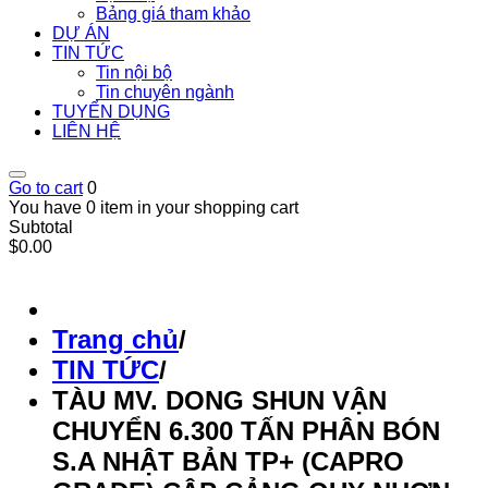
Bảng giá tham khảo
DỰ ÁN
TIN TỨC
Tin nội bộ
Tin chuyên ngành
TUYỂN DỤNG
LIÊN HỆ
Go to cart
0
You have 0 item in your shopping cart
Subtotal
$0.00
Trang chủ
/
TIN TỨC
/
TÀU MV. DONG SHUN VẬN
CHUYỂN 6.300 TẤN PHÂN BÓN
S.A NHẬT BẢN TP+ (CAPRO