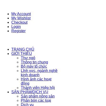
My Account
My Wishlist
Checkout
Login
Register
TRANG CHỦ
GIỚI THIỆU
Thư ngỏ
Thông tin chung
Bộ máy tổ chức
Lĩnh vực, ngành nghề
kinh doanh
Hình ảnh các hoạt
động
Thành viên Hiệp hội
SẢN PHẨM/DỊCH VỤ
Sản phẩm nông sản
Phân bón các loại
Dịch vụ