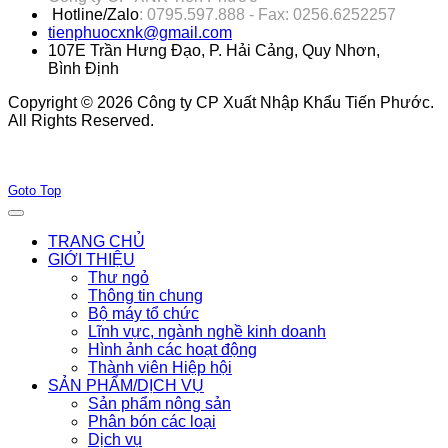
Hotline/Zalo
: 0795.597.888 - Fax: 0256.6252257
tienphuocxnk@gmail.com
107E Trần Hưng Đạo, P. Hải Cảng, Quy Nhơn,
Bình Định
Copyright © 2026 Công ty CP Xuất Nhập Khẩu Tiến Phước.
All Rights Reserved.
Joomla! 3 Templates
Goto Top
TRANG CHỦ
GIỚI THIỆU
Thư ngỏ
Thông tin chung
Bộ máy tổ chức
Lĩnh vực, ngành nghề kinh doanh
Hình ảnh các hoạt động
Thành viên Hiệp hội
SẢN PHẨM/DỊCH VỤ
Sản phẩm nông sản
Phân bón các loại
Dịch vụ