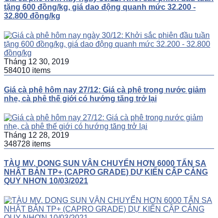
tặng 600 đồng/kg, giá dao động quanh mức 32.200 -
32.800 đồng/kg
Tháng 12 30, 2019
584010 items
Giá cà phê hôm nay 27/12: Giá cà phê trong nước giảm
nhẹ, cà phê thế giới có hướng tăng trở lại
Tháng 12 28, 2019
348728 items
TÀU MV. DONG SUN VẬN CHUYỂN HƠN 6000 TẤN SA
NHẬT BẢN TP+ (CAPRO GRADE) DỰ KIẾN CẬP CẢNG
QUY NHƠN 10/03/2021