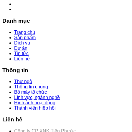
Danh mục
Trang chủ
Sản phẩm
Dịch vụ
Dự án
Tin tức
Liên hệ
Thông tin
Thư ngỏ
Thông tin chung
Bộ máy tổ chức
Lĩnh vực, ngành nghề
Hình ảnh hoạt động
Thành viên hiệp hội
Liên hệ
Công ty CP XNK Tiến Phước