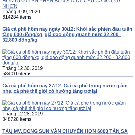
Tháng 3 09, 2020
614284 items
Giá cà phê hôm nay ngày 30/12: Khởi sắc phiên đầu tuần
tặng 600 đồng/kg, giá dao động quanh mức 32.200 -
32.800 đồng/kg
Tháng 12 30, 2019
584010 items
Giá cà phê hôm nay 27/12: Giá cà phê trong nước giảm
nhẹ, cà phê thế giới có hướng tăng trở lại
Tháng 12 28, 2019
348728 items
TÀU MV. DONG SUN VẬN CHUYỂN HƠN 6000 TẤN SA