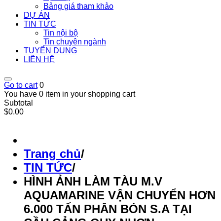
Bảng giá tham khảo
DỰ ÁN
TIN TỨC
Tin nội bộ
Tin chuyên ngành
TUYỂN DỤNG
LIÊN HỆ
Go to cart
0
You have 0 item in your shopping cart
Subtotal
$0.00
Trang chủ
/
TIN TỨC
/
HÌNH ẢNH LÀM TÀU M.V
AQUAMARINE VẬN CHUYỂN HƠN
6.000 TẤN PHÂN BÓN S.A TẠI