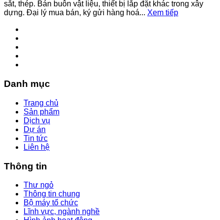
sắt, thép. Bán buôn vật liệu, thiết bị lắp đặt khác trong xây
dựng. Đại lý mua bán, ký gửi hàng hoá...
Xem tiếp
Danh mục
Trang chủ
Sản phẩm
Dịch vụ
Dự án
Tin tức
Liên hệ
Thông tin
Thư ngỏ
Thông tin chung
Bộ máy tổ chức
Lĩnh vực, ngành nghề