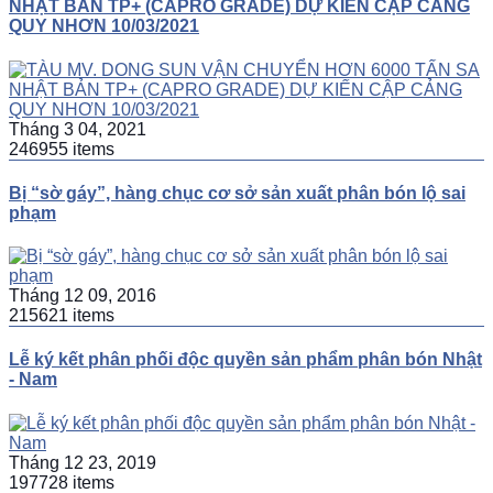
NHẬT BẢN TP+ (CAPRO GRADE) DỰ KIẾN CẬP CẢNG
QUY NHƠN 10/03/2021
Tháng 3 04, 2021
246955 items
Bị “sờ gáy”, hàng chục cơ sở sản xuất phân bón lộ sai
phạm
Tháng 12 09, 2016
215621 items
Lễ ký kết phân phối độc quyền sản phẩm phân bón Nhật
- Nam
Tháng 12 23, 2019
197728 items