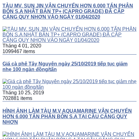
TÀU MV. SUN JIN VẬN CHUYỂN HƠN 6.000 TẤN PHÂN
BÓN S.A NHẬT BẢN TP+ (CAPRO GRADE) ĐÃ CẬP
CẢNG QUY NHƠN VÀO NGÀY 01/04/2020
Tháng 4 01, 2020
1099467 items
Giá cà phê Tây Nguyên ngày 25/10/2019 tiếp tục giảm
nhẹ 100 ngàn đồng/tấn
Tháng 10 25, 2019
702881 items
HÌNH ẢNH LÀM TÀU M.V AQUAMARINE VẬN CHUYỂN
HƠN 6.000 TẤN PHÂN BÓN S.A TẠI CẦU CẢNG QUY
NHƠN