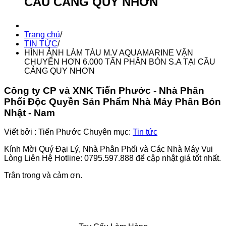
CẦU CẢNG QUY NHƠN
Trang chủ
/
TIN TỨC
/
HÌNH ẢNH LÀM TÀU M.V AQUAMARINE VẬN
CHUYỂN HƠN 6.000 TẤN PHÂN BÓN S.A TẠI CẦU
CẢNG QUY NHƠN
Công ty CP và XNK Tiến Phước - Nhà Phân
Phối Độc Quyền Sản Phẩm Nhà Máy Phân Bón
Nhật - Nam
Viết bởi :
Tiến Phước
Chuyên mục:
Tin tức
Kính Mời Quý Đại Lý, Nhà Phân Phối và Các Nhà Máy Vui
Lòng Liên Hệ Hotline: 0795.597.888 để cập nhật giá tốt nhất.
Trân trọng và cảm ơn.