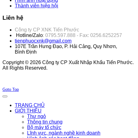
Hình ảnh hoạt động
Thành viên hiệp hội
Liên hệ
Công ty CP XNK Tiến Phước
Hotline/Zalo
: 0795.597.888 - Fax: 0256.6252257
tienphuocxnk@gmail.com
107E Trần Hưng Đạo, P. Hải Cảng, Quy Nhơn,
Bình Định
Copyright © 2026 Công ty CP Xuất Nhập Khẩu Tiến Phước.
All Rights Reserved.
Joomla! 3 Templates
Goto Top
TRANG CHỦ
GIỚI THIỆU
Thư ngỏ
Thông tin chung
Bộ máy tổ chức
Lĩnh vực, ngành nghề kinh doanh