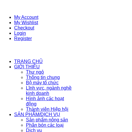
My Account
My Wishlist
Checkout
Login
Register
TRANG CHỦ
GIỚI THIỆU
Thư ngỏ
Thông tin chung
Bộ máy tổ chức
Lĩnh vực, ngành nghề
kinh doanh
Hình ảnh các hoạt
động
Thành viên Hiệp hội
SẢN PHẨM/DỊCH VỤ
Sản phẩm nông sản
Phân bón các loại
Dịch vụ