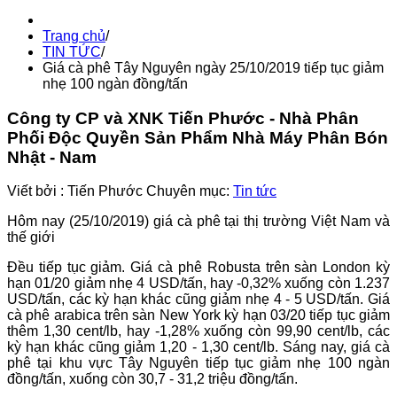
Trang chủ
/
TIN TỨC
/
Giá cà phê Tây Nguyên ngày 25/10/2019 tiếp tục giảm
nhẹ 100 ngàn đồng/tấn
Công ty CP và XNK Tiến Phước - Nhà Phân
Phối Độc Quyền Sản Phẩm Nhà Máy Phân Bón
Nhật - Nam
Viết bởi :
Tiến Phước
Chuyên mục:
Tin tức
Hôm nay (25/10/2019) giá cà phê tại thị trường Việt Nam và
thế giới
Đều tiếp tục giảm. Giá cà phê Robusta trên sàn London kỳ
hạn 01/20 giảm nhẹ 4 USD/tấn, hay -0,32% xuống còn 1.237
USD/tấn, các kỳ hạn khác cũng giảm nhẹ 4 - 5 USD/tấn. Giá
cà phê arabica trên sàn New York kỳ hạn 03/20 tiếp tục giảm
thêm 1,30 cent/lb, hay -1,28% xuống còn 99,90 cent/lb, các
kỳ hạn khác cũng giảm 1,20 - 1,30 cent/lb. Sáng nay, giá cà
phê tại khu vực Tây Nguyên tiếp tục giảm nhẹ 100 ngàn
đồng/tấn, xuống còn 30,7 - 31,2 triệu đồng/tấn.