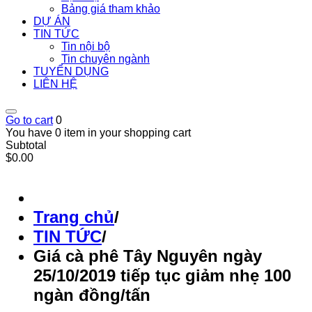
Bảng giá tham khảo
DỰ ÁN
TIN TỨC
Tin nội bộ
Tin chuyên ngành
TUYỂN DỤNG
LIÊN HỆ
Go to cart
0
You have 0 item in your shopping cart
Subtotal
$0.00
Trang chủ
/
TIN TỨC
/
Giá cà phê Tây Nguyên ngày
25/10/2019 tiếp tục giảm nhẹ 100
ngàn đồng/tấn