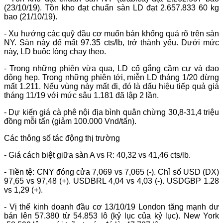
(23/10/19). Tồn kho đạt chuẩn sàn LD đạt 2.657.833 60 kg
bao (21/10/19).
- Xu hướng các quỹ đầu cơ muốn bán khống quá rõ trên sàn
NY. Sàn này để mất 97.35 cts/lb, trở thành yếu. Dưới mức
này, LD buộc lòng chạy theo.
- Trong những phiên vừa qua, LD cố gắng cầm cự và dao
động hẹp. Trong những phiên tới, miễn LD tháng 1/20 đừng
mất 1.211. Nếu vùng này mất đi, đó là dấu hiệu tiếp quả giá
tháng 11/19 với mức sâu 1.181 đã lập 2 lần.
- Dự kiến giá cà phê nội địa bình quân chừng 30,8-31,4 triệu
đồng mỗi tấn (giảm 100.000 Vnd/tấn).
Các thông số tác động thị trường
- Giá cách biệt giữa sàn A vs R: 40,32 vs 41,46 cts/lb.
- Tiền tệ: CNY đóng cửa 7,069 vs 7,065 (-). Chỉ số USD (DX)
97,65 vs 97,48 (+). USDBRL 4,04 vs 4,03 (-). USDGBP 1.28
vs 1,29 (+).
- Vị thế kinh doanh đầu cơ 13/10/19 London tăng mạnh dư
bán lên 57.380 từ 54.853 lô (kỷ lục của kỷ lục). New York