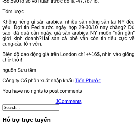
-58.590 lô so với tuần trước đó là -47.787 lô.
Tóm lược
Không riêng gì sàn arabica, nhiều sàn nông sản tại NY đều
yếu. Đợi tin Fed trước ngày họp 29-30/10 này chăng? Dù
sao, đã quá cận ngày, giá sàn arabica NY muốn “nắn gân”
giới kinh doanh?Hai sàn cà phê vẫn còn tin tiêu cực về
cung-cầu lởn vởn.
Biên độ dao động giá trên London chỉ +/-16$, nhìn vào giống
chờ thời!
nguồn Sưu tầm
Công ty Cổ phần xuất nhập khẩu
Tiến Phước
You have no rights to post comments
JComments
Hỗ trợ trực tuyến