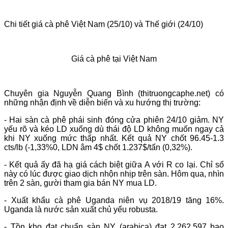
Chi tiết giá cà phê Việt Nam (25/10) và Thế giới (24/10)
Giá cà phê tại Việt Nam
Chuyên gia Nguyễn Quang Bình (thitruongcaphe.net) có
những nhận định về diễn biến và xu hướng thị trường:
- Hai sàn cà phê phái sinh đóng cửa phiên 24/10 giảm. NY
yếu rõ và kéo LD xuống dù thái độ LD không muốn ngay cả
khi NY xuống mức thấp nhất. Kết quả NY chốt 96.45-1.3
cts/lb (-1,33%0, LDN âm 4$ chốt 1.237$/tấn (0,32%).
- Kết quả ấy đã hạ giá cách biệt giữa A với R co lại. Chỉ số
này có lúc được giao dịch nhộn nhịp trên sàn. Hôm qua, nhìn
trên 2 sàn, gười tham gia bán NY mua LD.
- Xuất khẩu cà phê Uganda niên vụ 2018/19 tăng 16%.
Uganda là nước sản xuất chủ yếu robusta.
- Tồn kho đạt chuẩn sàn NY (arabica) đạt 2.262.597 bao