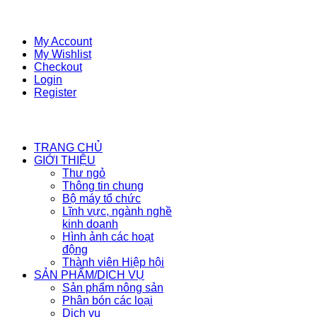
My Account
My Wishlist
Checkout
Login
Register
TRANG CHỦ
GIỚI THIỆU
Thư ngỏ
Thông tin chung
Bộ máy tổ chức
Lĩnh vực, ngành nghề
kinh doanh
Hình ảnh các hoạt
động
Thành viên Hiệp hội
SẢN PHẨM/DỊCH VỤ
Sản phẩm nông sản
Phân bón các loại
Dịch vụ