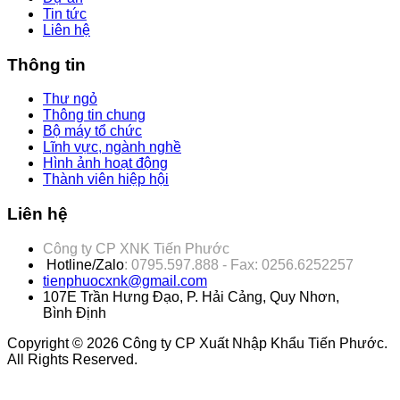
Tin tức
Liên hệ
Thông tin
Thư ngỏ
Thông tin chung
Bộ máy tổ chức
Lĩnh vực, ngành nghề
Hình ảnh hoạt động
Thành viên hiệp hội
Liên hệ
Công ty CP XNK Tiến Phước
Hotline/Zalo
: 0795.597.888 - Fax: 0256.6252257
tienphuocxnk@gmail.com
107E Trần Hưng Đạo, P. Hải Cảng, Quy Nhơn,
Bình Định
Copyright © 2026 Công ty CP Xuất Nhập Khẩu Tiến Phước.
All Rights Reserved.
Joomla! 3 Templates