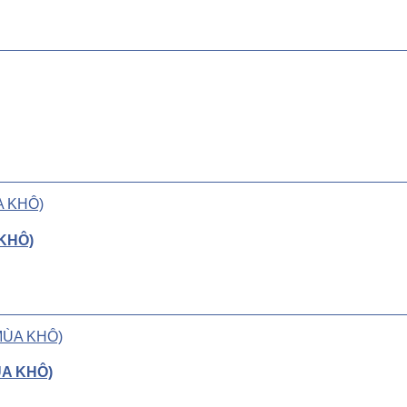
KHÔ)
ÙA KHÔ)