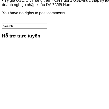
• Tỷ giá USD/CNY tăng trên 7 CNY đổi 1 USD-mức thấp kỷ lục 
doanh nghiệp nhập khẩu DAP Việt Nam.
You have no rights to post comments
Hỗ trợ trực tuyến