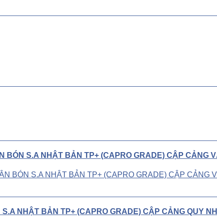
ÂN BÓN S.A NHẬT BẢN TP+ (CAPRO GRADE) CẬP CẢNG 
N S.A NHẬT BẢN TP+ (CAPRO GRADE) CẬP CẢNG QUY NH