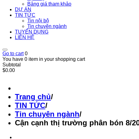
Bảng giá tham khảo
DỰ ÁN
TIN TỨC
Tin nội bộ
Tin chuyên ngành
TUYỂN DỤNG
LIÊN HỆ
Go to cart
0
You have 0 item in your shopping cart
Subtotal
$0.00
Trang chủ
/
TIN TỨC
/
Tin chuyên ngành
/
Cận cạnh thị trường phân bón 8/20