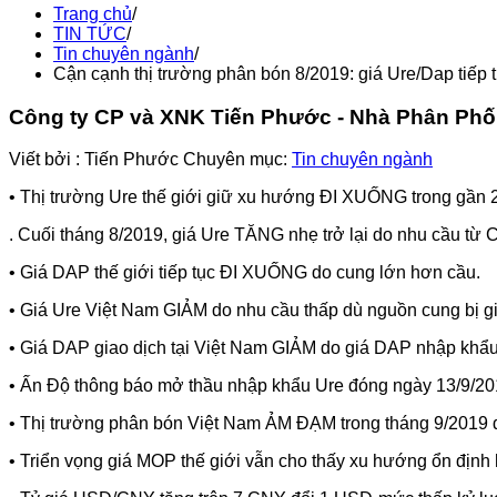
Trang chủ
/
TIN TỨC
/
Tin chuyên ngành
/
Cận cạnh thị trường phân bón 8/2019: giá Ure/Dap tiếp 
Công ty CP và XNK Tiến Phước - Nhà Phân Ph
Viết bởi :
Tiến Phước
Chuyên mục:
Tin chuyên ngành
• Thị trường Ure thế giới giữ xu hướng ĐI XUỐNG trong gần 
. Cuối tháng 8/2019, giá Ure TĂNG nhẹ trở lại do nhu cầu t
• Giá DAP thế giới tiếp tục ĐI XUỐNG do cung lớn hơn cầu.
• Giá Ure Việt Nam GIẢM do nhu cầu thấp dù nguồn cung bị gi
• Giá DAP giao dịch tại Việt Nam GIẢM do giá DAP nhập khẩu 
• Ấn Độ thông báo mở thầu nhập khẩu Ure đóng ngày 13/9/20
• Thị trường phân bón Việt Nam ẢM ĐẠM trong tháng 9/2019
• Triển vọng giá MOP thế giới vẫn cho thấy xu hướng ổn định 