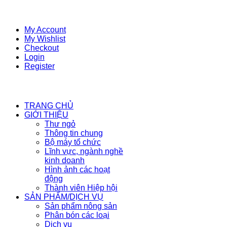
My Account
My Wishlist
Checkout
Login
Register
TRANG CHỦ
GIỚI THIỆU
Thư ngỏ
Thông tin chung
Bộ máy tổ chức
Lĩnh vực, ngành nghề
kinh doanh
Hình ảnh các hoạt
động
Thành viên Hiệp hội
SẢN PHẨM/DỊCH VỤ
Sản phẩm nông sản
Phân bón các loại
Dịch vụ