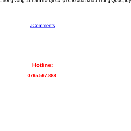
trong vòng 11 năm trở lại có lợi cho xuất khẩu Trung Quốc, tu
JComments
Hotline:
0795.597.888