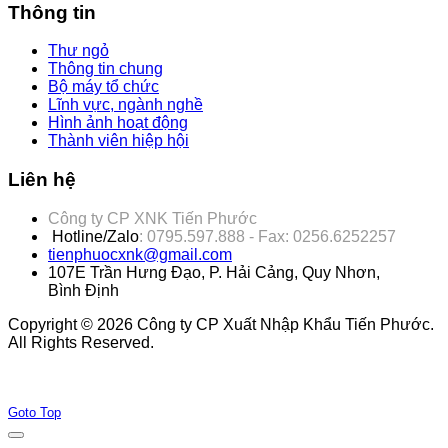
Thông tin
Thư ngỏ
Thông tin chung
Bộ máy tổ chức
Lĩnh vực, ngành nghề
Hình ảnh hoạt động
Thành viên hiệp hội
Liên hệ
Công ty CP XNK Tiến Phước
Hotline/Zalo
: 0795.597.888 - Fax: 0256.6252257
tienphuocxnk@gmail.com
107E Trần Hưng Đạo, P. Hải Cảng, Quy Nhơn,
Bình Định
Copyright © 2026 Công ty CP Xuất Nhập Khẩu Tiến Phước.
All Rights Reserved.
Joomla! 3 Templates
Goto Top