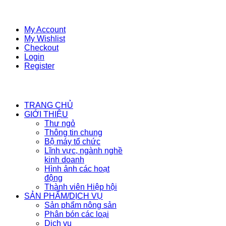
My Account
My Wishlist
Checkout
Login
Register
TRANG CHỦ
GIỚI THIỆU
Thư ngỏ
Thông tin chung
Bộ máy tổ chức
Lĩnh vực, ngành nghề
kinh doanh
Hình ảnh các hoạt
động
Thành viên Hiệp hội
SẢN PHẨM/DỊCH VỤ
Sản phẩm nông sản
Phân bón các loại
Dịch vụ