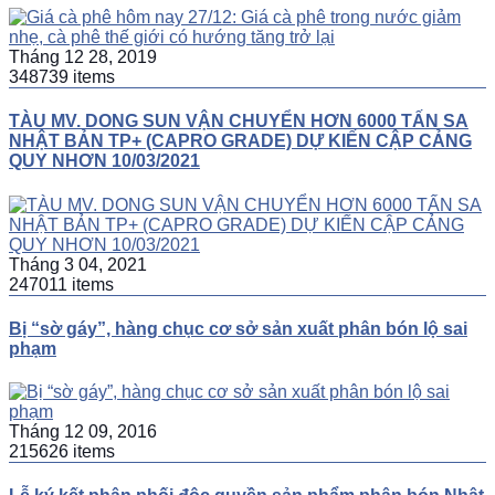
Tháng 12 28, 2019
348739 items
TÀU MV. DONG SUN VẬN CHUYỂN HƠN 6000 TẤN SA
NHẬT BẢN TP+ (CAPRO GRADE) DỰ KIẾN CẬP CẢNG
QUY NHƠN 10/03/2021
Tháng 3 04, 2021
247011 items
Bị “sờ gáy”, hàng chục cơ sở sản xuất phân bón lộ sai
phạm
Tháng 12 09, 2016
215626 items