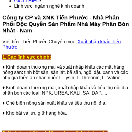
GIỚI THIỆU
/
Lĩnh vực, ngành nghề kinh doanh
Công ty CP và XNK Tiến Phước - Nhà Phân
Phối Độc Quyền Sản Phẩm Nhà Máy Phân Bón
Nhật - Nam
Viết bởi :
Tiến Phước
Chuyên mục:
Xuất nhập khẩu Tiến
Phước
1. Các lĩnh vực chính:
♦ Kinh doanh thương mại và xuất nhập khẩu các mặt hàng
nông sản: tinh bột sắn, sắn lát, bã sắn, ngô, đậu xanh và các
phụ gia thức ăn chăn nuôi: L-Lysin, L-Threonin, L- Valine,....
♦ Kinh doanh thương mại, xuất nhập khẩu và tiêu thụ nội địa
phân bón các loại: NPK, UREA, KALI, SA, DAP,....
♦ Chế biến nông sản xuất khẩu và tiêu thụ nội địa.
♦ Kho bãi và lưu giữ hàng hóa.