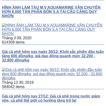
HÌNH ẢNH LÀM TÀU M.V AQUAMARINE VẬN CHUYỂN
HƠN 6.000 TẤN PHÂN BÓN S.A TẠI CẦU CẢNG QUY
NHƠN
Tháng 3 09, 2020
614308 items
Giá cà phê hôm nay ngày 30/12: Khởi sắc phiên đầu tuần
tặng 600 đồng/kg, giá dao động quanh mức 32.200 -
32.800 đồng/kg
Tháng 12 30, 2019
584042 items
Giá cà phê hôm nay 27/12: Giá cà phê trong nước giảm
nhẹ, cà phê thế giới có hướng tăng trở lại