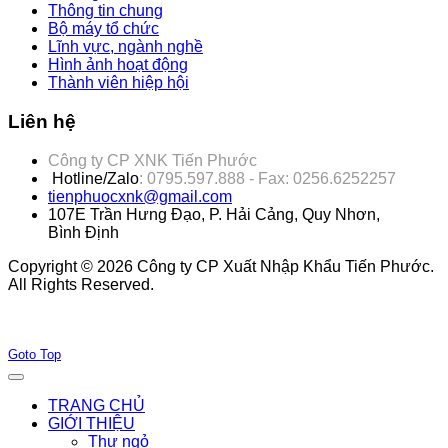
Thông tin chung
Bộ máy tổ chức
Lĩnh vực, ngành nghề
Hình ảnh hoạt động
Thành viên hiệp hội
Liên hệ
Công ty CP XNK Tiến Phước
Hotline/Zalo
: 0795.597.888 - Fax: 0256.6252257
tienphuocxnk@gmail.com
107E Trần Hưng Đạo, P. Hải Cảng, Quy Nhơn,
Bình Định
Copyright © 2026 Công ty CP Xuất Nhập Khẩu Tiến Phước.
All Rights Reserved.
Joomla! 3 Templates
Goto Top
TRANG CHỦ
GIỚI THIỆU
Thư ngỏ