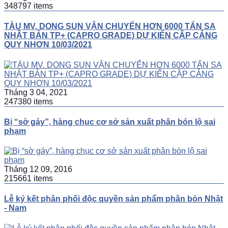
348797 items
TÀU MV. DONG SUN VẬN CHUYỂN HƠN 6000 TẤN SA
NHẬT BẢN TP+ (CAPRO GRADE) DỰ KIẾN CẬP CẢNG
QUY NHƠN 10/03/2021
Tháng 3 04, 2021
247380 items
Bị “sờ gáy”, hàng chục cơ sở sản xuất phân bón lộ sai
phạm
Tháng 12 09, 2016
215661 items
Lễ ký kết phân phối độc quyền sản phẩm phân bón Nhật
- Nam