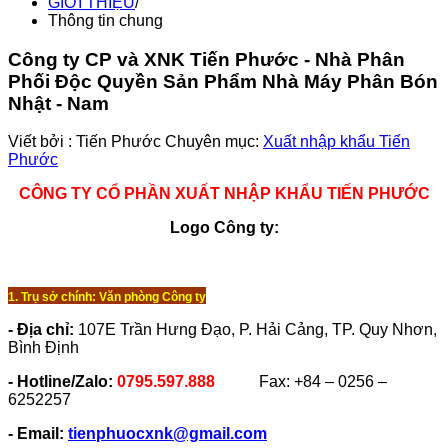
GIỚI THIỆU
/
Thông tin chung
Công ty CP và XNK Tiến Phước - Nhà Phân
Phối Độc Quyền Sản Phẩm Nhà Máy Phân Bón
Nhật - Nam
Viết bởi :
Tiến Phước
Chuyên mục:
Xuất nhập khẩu Tiến
Phước
CÔNG TY CỔ PHẦN XUẤT NHẬP KHẨU TIẾN PHƯỚC
Logo Công ty:
1. Trụ sở chính: Văn phòng Công ty
- Địa chỉ:
107E Trần Hưng Đạo, P. Hải Cảng, TP. Quy Nhơn,
Bình Định
- Hotline/Zalo:
0795.597.888
Fax: +84 – 0256 –
6252257
- Email:
tienphuocxnk@gmail.com