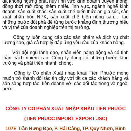
đã không ngừng phát huy lĩnh vực kinh doanh truyền thống,
đồng thời mở rộng thêm nhiều lĩnh vực, ngành nghể kinh
doanh, sản xuất khác: sản xuất chế biến thức ăn gia súc, sản
xuất phân bón NPK, sản xuất chế biến nông sản,… tạo
những bước đột phá để từng bước khẳng định thương hiệu
và vị thế của doanh nghiệp trên thị trường.
Công ty luôn cung cấp các sản phẩm và dịch vụ chất
lượng cao, giá cả hợp lý đáp ứng yêu cầu của khách hàng.
Với đội ngũ lãnh đạo, nhân viên năng động và có tinh
thần trách nhiệm cao, Công ty đang có những bước tăng
trưởng và phát triển nhanh chóng.
Công ty Cổ phần Xuất nhập khẩu Tiến Phước mong
muốn trở thành đối tác tin cậy với tất cả các khách hàng và
sẵn sàng hợp tác, liên doanh với các đối tác trong và ngoài
nước.
CÔNG TY CỔ PHẦN XUẤT NHẬP KHẨU TIẾN PHƯỚC
(TIEN PHUOC IMPORT EXPORT JSC)
107E Trần Hưng Đạo, P. Hải Cảng, TP. Quy Nhơn, Bình