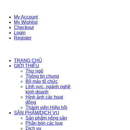
My Account
My Wishlist
Checkout
Login
Register
TRANG CHỦ
GIỚI THIỆU
Thư ngỏ
Thông tin chung
Bộ máy tổ chức
Lĩnh vực, ngành nghề
kinh doanh
Hình ảnh các hoạt
động
Thành viên Hiệp hội
SẢN PHẨM/DỊCH VỤ
Sản phẩm nông sản
Phân bón các loại
Dịch vụ