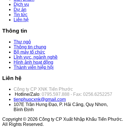
Dịch vụ
Dự án
Tin tức
Liên hệ
Thông tin
Thư ngỏ
Thông tin chung
Bộ máy tổ chức
Lĩnh vực, ngành nghề
Hình ảnh hoạt động
Thành viên hiệp hội
Liên hệ
Công ty CP XNK Tiến Phước
Hotline/Zalo
: 0795.597.888 - Fax: 0256.6252257
tienphuocxnk@gmail.com
107E Trần Hưng Đạo, P. Hải Cảng, Quy Nhơn,
Bình Định
Copyright © 2026 Công ty CP Xuất Nhập Khẩu Tiến Phước.
All Rights Reserved.