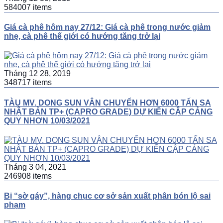
584007 items
Giá cà phê hôm nay 27/12: Giá cà phê trong nước giảm
nhẹ, cà phê thế giới có hướng tăng trở lại
Tháng 12 28, 2019
348717 items
TÀU MV. DONG SUN VẬN CHUYỂN HƠN 6000 TẤN SA
NHẬT BẢN TP+ (CAPRO GRADE) DỰ KIẾN CẬP CẢNG
QUY NHƠN 10/03/2021
Tháng 3 04, 2021
246908 items
Bị “sờ gáy”, hàng chục cơ sở sản xuất phân bón lộ sai
phạm