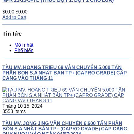
NPK 21-15-5+TE (THÚC ĐỢT 1, ĐỢT 2 CHO LÚA)
$0.00
$0.00
Add to Cart
Tin tức
Mới nhất
Phổ biến
TÀU MV. HOANG TRIEU 69 VẬN CHUYỂN 5.000 TẤN
PHÂN BÓN S.A NHẬT BẢN TP+ (CAPRO GRADE) CẬP
CẢNG VÀO THÁNG 11
Tháng 10 15, 2024
3553 items
TÀU MV. JONG JING VẬN CHUYỂN 6.600 TẤN PHÂN
BÓN S.A NHẬT BẢN TP+ (CAPRO GRADE) CẬP CẢNG