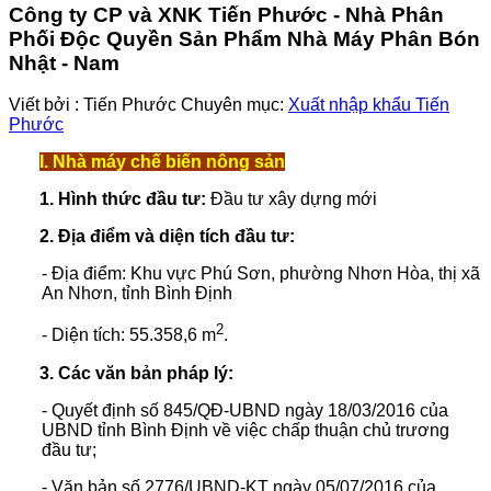
Công ty CP và XNK Tiến Phước - Nhà Phân
Phối Độc Quyền Sản Phẩm Nhà Máy Phân Bón
Nhật - Nam
Viết bởi :
Tiến Phước
Chuyên mục:
Xuất nhập khẩu Tiến
Phước
I. Nhà máy chế biến nông sản
1. Hình thức đầu tư:
Đầu tư xây dựng mới
2. Địa điểm và diện tích đầu tư:
- Địa điểm: Khu vực Phú Sơn, phường Nhơn Hòa, thị xã
An Nhơn, tỉnh Bình Định
2
- Diện tích: 55.358,6 m
.
3. Các văn bản pháp lý:
- Quyết định số 845/QĐ-UBND ngày 18/03/2016 của
UBND tỉnh Bình Định về việc chấp thuận chủ trương
đầu tư;
- Văn bản số 2776/UBND-KT ngày 05/07/2016 của