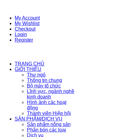
My Account
My Wishlist
Checkout
Login
Register
TRANG CHỦ
GIỚI THIỆU
Thư ngỏ
Thông tin chung
Bộ máy tổ chức
Lĩnh vực, ngành nghề
kinh doanh
Hình ảnh các hoạt
động
Thành viên Hiệp hội
SẢN PHẨM/DỊCH VỤ
Sản phẩm nông sản
Phân bón các loại
Dịch vụ