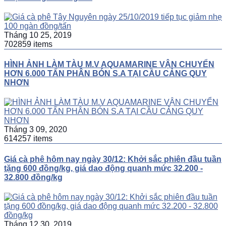
Tháng 10 25, 2019
702859 items
HÌNH ẢNH LÀM TÀU M.V AQUAMARINE VẬN CHUYỂN
HƠN 6.000 TẤN PHÂN BÓN S.A TẠI CẦU CẢNG QUY
NHƠN
Tháng 3 09, 2020
614257 items
Giá cà phê hôm nay ngày 30/12: Khởi sắc phiên đầu tuần
tặng 600 đồng/kg, giá dao động quanh mức 32.200 -
32.800 đồng/kg
Tháng 12 30, 2019