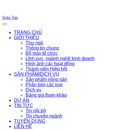
Joomla! 3 Templates
Goto Top
TRANG CHỦ
GIỚI THIỆU
Thư ngỏ
Thông tin chung
Bộ máy tổ chức
Lĩnh vực, ngành nghề kinh doanh
Hình ảnh các hoạt động
Thành viên Hiệp hội
SẢN PHẨM/DỊCH VỤ
Sản phẩm nông sản
Phân bón các loại
Dịch vụ
Bảng giá tham khảo
DỰ ÁN
TIN TỨC
Tin nội bộ
Tin chuyên ngành
TUYỂN DỤNG
LIÊN HỆ